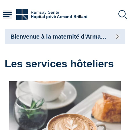
Aller
au
Ramsay Santé
contenu
Hopital privé Armand Brillard
principal
Bienvenue à la maternité d'Armand Brillard
Les services hôteliers