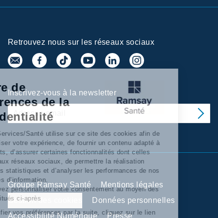
Retrouvez nous sur les réseaux sociaux
Centre de
Inscrivez-vous à la newsletter
préférences de la
confidentialité
Ramsay Services/Santé utilise sur ce site des cookies afin de
personnaliser votre expérience, de fournir un contenu adapté à
vos intérêts, d’assurer certaines fonctionnalités dont celles
relatives aux réseaux sociaux, de permettre la réalisation
d’'analyses statistiques et d’analyser les performances de nos
campagnes d’information.
Groupe Ramsay Santé
Mentions légales
Vous pouvez personnaliser votre consentement au moyen des
boutons situés ci-après
Gestion des cookies
Données personnelles
Pour modifier vos préférences par la suite, cliquez sur le lien
Accessibilité Numérique
Presse