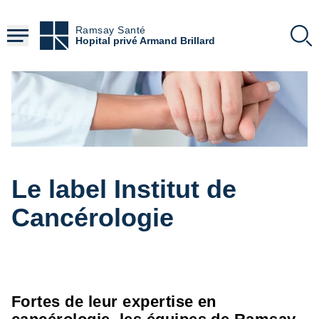
Aller
au
Ramsay Santé
contenu
Hopital privé Armand Brillard
principal
Le label Institut de
Cancérologie
Fortes de leur expertise en