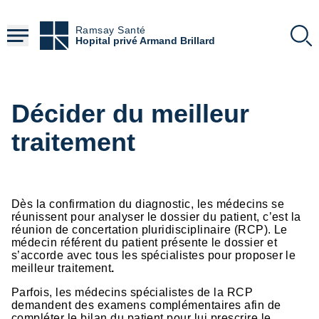
Aller
au
Ramsay Santé
contenu
Hopital privé Armand Brillard
principal
Décider du meilleur
traitement
Dès la confirmation du diagnostic, les médecins se
réunissent pour analyser le dossier du patient, c’est la
réunion de concertation pluridisciplinaire (RCP). Le
médecin référent du patient présente le dossier et
s’accorde avec tous les spécialistes pour proposer le
meilleur traitement
.
Parfois, les médecins spécialistes de la RCP
demandent des examens complémentaires afin de
compléter le bilan du patient pour lui prescrire le