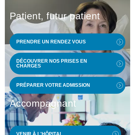
Patient, futur patient
PRENDRE UN RENDEZ VOUS
DÉCOUVRER NOS PRISES EN
CHARGES
PRÉPARER VOTRE ADMISSION
Accompagnant
VENIR À L'HÔPITAL