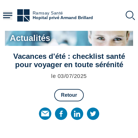
Aller
au
Ramsay Santé
contenu
Hopital privé Armand Brillard
principal
Actualités
Vacances d'été : checklist santé
pour voyager en toute sérénité
le 03/07/2025
Retour