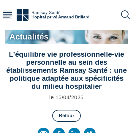
Aller
au
Ramsay Santé
contenu
Hopital privé Armand Brillard
principal
Actualités
L’équilibre vie professionnelle-vie
personnelle au sein des
établissements Ramsay Santé : une
politique adaptée aux spécificités
du milieu hospitalier
le 15/04/2025
Retour