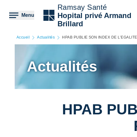
Aller
Ramsay Santé
au
contenu
Hopital privé Armand
Menu
principal
Brillard
Accueil
Actualités
HPAB PUBLIE SON INDEX DE L’EGALI
Actualités
HPAB PUB