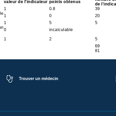
valeur de l'indicateur
points obtenus
de l'indic
1
0.8
39
de
1
0
20
1
5
5
un
0
incalculable
1
2
5
69
81
Trouver un médecin