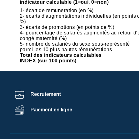
indicateur calculable (1=oui, 0=non)
1- écart de remuneration (en %)
2- écarts d'augmentations individuelles (en points 
%)
3- écarts de promotions (en points de %)
4- pourcentage de salariés augmentés au retour d'
congé maternité (%)
5- nombre de salariés du sexe sous-représenté
parmi les 10 plus hautes rémunérations
Total des indicateurs calculables
INDEX (sur 100 points)
Recrutement
Centre de
Paiement en ligne
préférences de la
confidentialité
Ramsay Services/Santé utilise sur ce site des cookies afin
de personnaliser votre expérience, de fournir un contenu